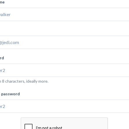
ame
rd
8 characters, ideally more.
m password