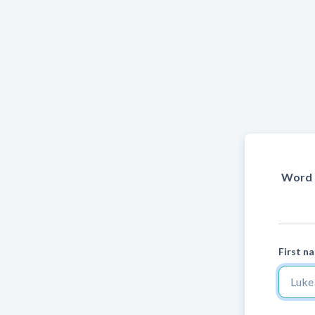
Word 
First n