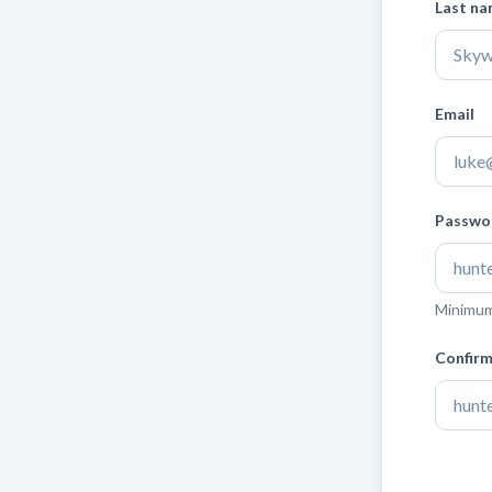
Last n
Email
Leave
Passwo
blank
Minimum 
Confir